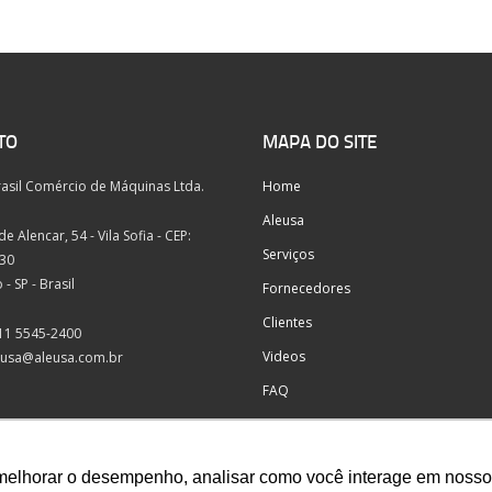
TO
MAPA DO SITE
rasil Comércio de Máquinas Ltda.
Home
Aleusa
e Alencar, 54 - Vila Sofia - CEP:
Serviços
030
- SP - Brasil
Fornecedores
Clientes
 11 5545-2400
Videos
eusa@aleusa.com.br
FAQ
Contato
Política da Qualidade
melhorar o desempenho, analisar como você interage em nosso sit