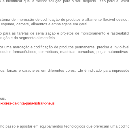
s é identificar qual a melhor solução para o seu negócio. Isso porque, ex
stema de impressão de codificação de produtos é altamente flexível devid
, espuma, carpete, alimentos e embalagens em geral.
 para as tarefas de serialização e projetos de monitoramento e rastreabili
rução e do segmento alimentício.
iza uma marcação e codificação de produtos permanente, precisa e invioláve
 produtos farmacêuticos, cosméticos, madeiras, borrachas, peças automotiva
s, faixas e caracteres em diferentes cores. Ele é indicado para impressõ
eus.
cores-da-tinta-para-listrar-pneus
óximo passo é apostar em equipamentos tecnológicos que ofereçam uma codifi