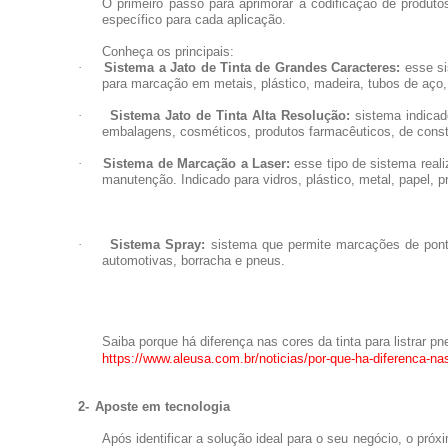
O primeiro passo para aprimorar a codificação de produto
específico para cada aplicação.
Conheça os principais:
·
Sistema a Jato de Tinta de Grandes Caracteres:
esse si
para marcação em metais, plástico, madeira, tubos de aço
·
Sistema Jato de Tinta Alta Resolução:
sistema indicado
embalagens, cosméticos, produtos farmacêuticos, de const
·
Sistema de Marcação a Laser:
esse tipo de sistema real
manutenção. Indicado para vidros, plástico, metal, papel,
·
Sistema Spray:
sistema que permite marcações de ponto
automotivas, borracha e pneus.
Saiba porque há diferença nas cores da tinta para listrar pn
https://www.aleusa.com.br/noticias/por-que-ha-diferenca-nas-
2-
Aposte em tecnologia
Após identificar a solução ideal para o seu negócio, o pr