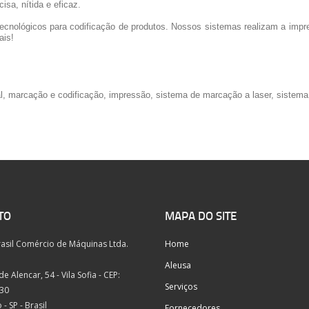
sa, nítida e eficaz.
ecnológicos para codificação de produtos. Nossos sistemas realizam a impr
ais!
ial, marcação e codificação, impressão, sistema de marcação a laser, sistem
TO
MAPA DO SITE
rasil Comércio de Máquinas Ltda.
Home
Aleusa
e Alencar, 54 - Vila Sofia - CEP:
Serviços
030
- SP - Brasil
Fornecedores