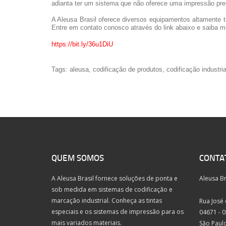
adianta ter um sistema que não oferece uma impressão preci
A Aleusa Brasil oferece diversos equipamentos altamente t
Entre em contato conosco através do link abaixo e saiba m
https://bit.ly/36u1DiU
Tags: aleusa, codificação de produtos, codificação industr
QUEM SOMOS
CONTA
A Aleusa Brasil fornece soluções de ponta e
Aleusa B
sob medida em sistemas de codificação e
marcação industrial. Conheça as tintas
Rua José d
especiais e os sistemas de impressão para os
04671 - 
mais variados materiais.
São Paulo 